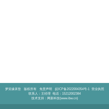
梦笑缘床垫 版权所有
免责声明
皖ICP备2022004354号-1
营业执照
联系人：王经理 电话：15212002384
技术支持：网新科技(www.ibw.cn)